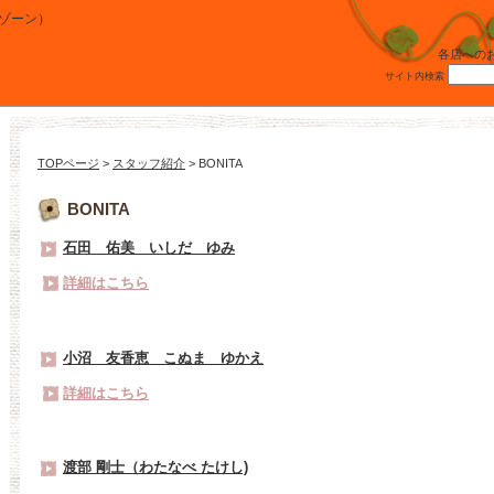
テゾーン）
各店へのお
サイト内検索
TOPページ
>
スタッフ紹介
> BONITA
BONITA
石田 佑美 いしだ ゆみ
詳細はこちら
小沼 友香恵 こぬま ゆかえ
詳細はこちら
渡部 剛士（わたなべ たけし)